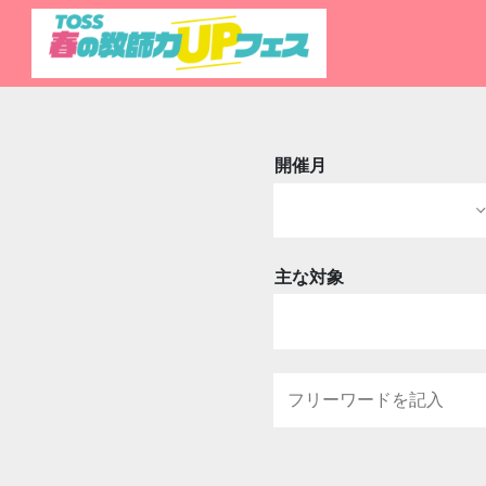
開催月
主な対象