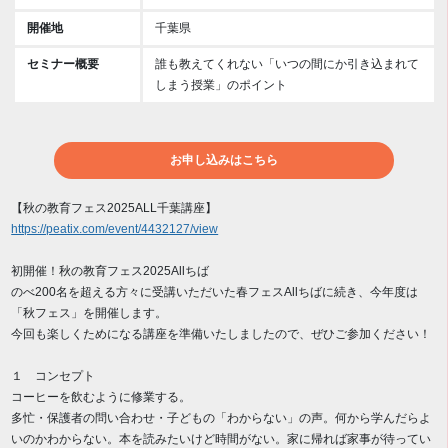
開催地
千葉県
セミナー概要
誰も教えてくれない「いつの間にか引き込まれて
しまう授業」のポイント
お申し込みはこちら
【秋の教育フェス2025ALL千葉講座】
https://peatix.com/event/4432127/view
初開催！秋の教育フェス2025Allちば
のべ200名を超える方々に受講いただいた春フェスAllちばに続き、今年度は
「秋フェス」を開催します。
今回も楽しくためになる講座を準備いたしましたので、ぜひご参加ください！
１ コンセプト
コーヒーを飲むように修業する。
多忙・保護者の問い合わせ・子どもの「わからない」の声。何から学んだらよ
いのかわからない。本を読みたいけど時間がない。家に帰れば家事が待ってい