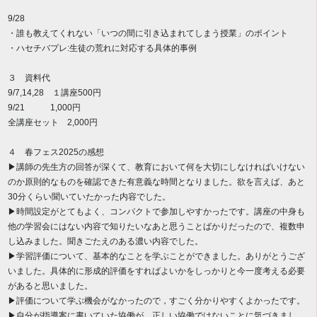
9/28
・誰も教えてくれない「いつの間に引き込まれてしまう授業」のポイント
・ハセチバプレ:生徒の荒れに対応する具体的事例
３ 資料代
9/7,14,28 １講座500円
9/21 1,000円
全講座セット 2,000円
４ 春フェス2025の感想
▶講師の先生方の回答が深くて、教育において何を大切にしなければいけない
のか原則的なものを確認できた有意義な時間となりました。欲を言えば、あと
30分くらい聞いていたかった内容でした。
▶時間設定がとてもよく、コンパクトで参加しやすかったです。講座の中身も
他の学習会にはない内容で知りたいなあと思うことばかりだったので、複数申
し込みました。聞きごたえのある濃い内容でした。
▶学習評価について、基本的なことを学ぶことができました。ありがとうござ
いました。具体的に形成的評価をすればよいかをしっかりと今一度考える必要
があると思いました。
▶評価について学ぶ機会がなかったので，すごく分かりやすくよかったです。
▶自分が指導案に書いていた協働が、正しい協働ではないことに気づきまし