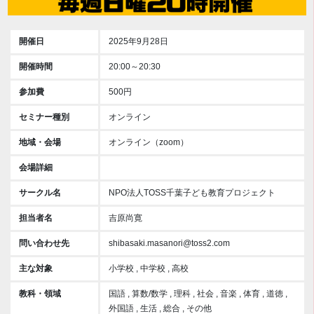
開催日
2025年9月28日
開催時間
20:00～20:30
参加費
500円
セミナー種別
オンライン
地域・会場
オンライン（zoom）
会場詳細
サークル名
NPO法人TOSS千葉子ども教育プロジェクト
担当者名
吉原尚寛
問い合わせ先
shibasaki.masanori@toss2.com
主な対象
小学校 , 中学校 , 高校
教科・領域
国語 , 算数/数学 , 理科 , 社会 , 音楽 , 体育 , 道徳 ,
外国語 , 生活 , 総合 , その他