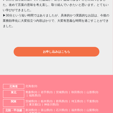
た。改めて言葉の意味を考え直し、取り組んでいきたいと思います。とてもい
い学びができました。
▶30分という短い時間ではありましたが、具体的かつ実践的なお話は、今後の
業務効率化に大変役立つ内容ばかりで、大変有意義な時間を過ごすことができ
ました。
お申し込みはこちら
北海道(0)
北海道
青森県(0)
岩手県(0)
宮城県(0)
秋田県(0)
山形県(0)
東北
福島県(0)
茨城県(0)
栃木県(0)
群馬県(0)
埼玉県(0)
千葉県(0)
関東
東京都(1)
神奈川県(0)
新潟県(0)
富山県(0)
石川県(0)
福井県(0)
山梨県(0)
北陸・甲信越