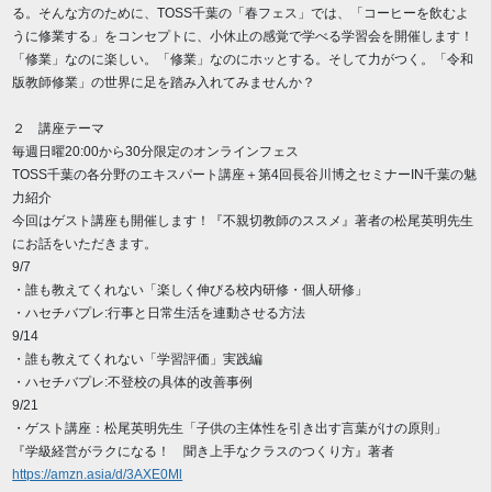
る。そんな方のために、TOSS千葉の「春フェス」では、「コーヒーを飲むよ
うに修業する」をコンセプトに、小休止の感覚で学べる学習会を開催します！
「修業」なのに楽しい。「修業」なのにホッとする。そして力がつく。「令和
版教師修業」の世界に足を踏み入れてみませんか？
２ 講座テーマ
毎週日曜20:00から30分限定のオンラインフェス
TOSS千葉の各分野のエキスパート講座＋第4回長谷川博之セミナーIN千葉の魅
力紹介
今回はゲスト講座も開催します！『不親切教師のススメ』著者の松尾英明先生
にお話をいただきます。
9/7
・誰も教えてくれない「楽しく伸びる校内研修・個人研修」
・ハセチバプレ:行事と日常生活を連動させる方法
9/14
・誰も教えてくれない「学習評価」実践編
・ハセチバプレ:不登校の具体的改善事例
9/21
・ゲスト講座：松尾英明先生「子供の主体性を引き出す言葉がけの原則」
『学級経営がラクになる！ 聞き上手なクラスのつくり方』著者
https://amzn.asia/d/3AXE0Ml