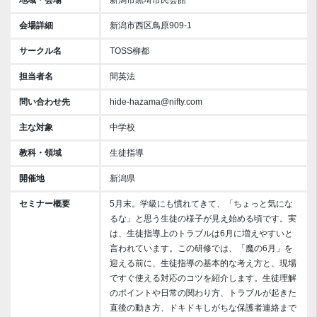
会場詳細
新潟市西区鳥原909-1
サークル名
TOSS柳都
担当者名
間英法
問い合わせ先
hide-hazama@nifty.com
主な対象
中学校
教科・領域
生徒指導
開催地
新潟県
セミナー概要
5月末。学級にも慣れてきて、「ちょっと気にな
るな」と思う生徒の様子が見え始める頃です。実
は、生徒指導上のトラブルは6月に増えやすいと
言われています。この研修では、「魔の6月」を
迎える前に、生徒指導の基本的な考え方と、現場
ですぐ使える対応のコツを紹介します。生徒理解
のポイントや日常の関わり方、トラブルが起きた
直後の動き方、ドキドキしがちな保護者連絡まで