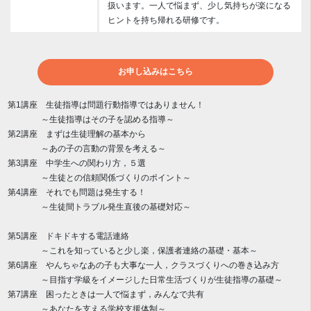
扱います。一人で悩まず、少し気持ちが楽になる
ヒントを持ち帰れる研修です。
お申し込みはこちら
第1講座 生徒指導は問題行動指導ではありません！
～生徒指導はその子を認める指導～
第2講座 まずは生徒理解の基本から
～あの子の言動の背景を考える～
第3講座 中学生への関わり方，５選
～生徒との信頼関係づくりのポイント～
第4講座 それでも問題は発生する！
～生徒間トラブル発生直後の基礎対応～
第5講座 ドキドキする電話連絡
～これを知っていると少し楽，保護者連絡の基礎・基本～
第6講座 やんちゃなあの子も大事な一人，クラスづくりへの巻き込み方
～目指す学級をイメージした日常生活づくりが生徒指導の基礎～
第7講座 困ったときは一人で悩まず，みんなで共有
～あなたを支える学校支援体制～