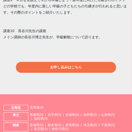
講座9 ４月を見据えて今から準備しよう！新年度に向けた引継ぎのポイント
どの学校でも、年度内に新しい学級の子どもたちの引継ぎが行われると思いま
す。その際のポイントをご紹介いたします。
講座10 長谷川先生の講座
メイン講師の長谷川博之先生が、学級解散について語ります。
お申し込みはこちら
北海道(0)
北海道
青森県(0)
岩手県(0)
宮城県(0)
秋田県(0)
山形県(0)
東北
福島県(0)
茨城県(0)
栃木県(0)
群馬県(0)
埼玉県(0)
千葉県(0)
関東
東京都(1)
神奈川県(0)