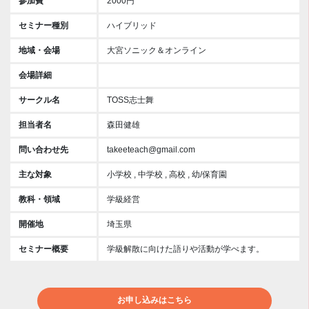
参加費
2000円
セミナー種別
ハイブリッド
地域・会場
大宮ソニック＆オンライン
会場詳細
サークル名
TOSS志士舞
担当者名
森田健雄
問い合わせ先
takeeteach@gmail.com
主な対象
小学校 , 中学校 , 高校 , 幼/保育園
教科・領域
学級経営
開催地
埼玉県
セミナー概要
学級解散に向けた語りや活動が学べます。
お申し込みはこちら